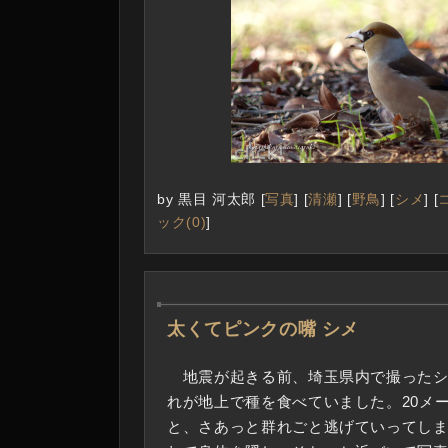
by
黒目 河太郎
[
写真
]
[
清瀬
]
[
野鳥
]
[
シメ
]
[
ック(0)
]
―
太くてピンクの嘴 シメ
地震が起きる前、埼玉県内で撮ったシ
れが地上で種を食べていました。20メ
と、さあっと群れごと逃げていってし