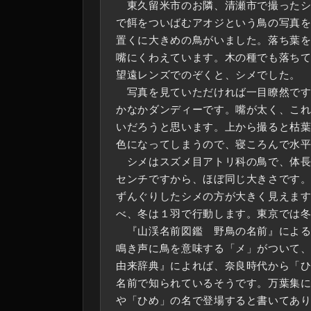
東久留米市のお隣、清瀬市で撮ったシ
で餌をついばむアオジという鳥の写真
置くに大きめの鳥がいました。落ち葉
嘴にくわえています。木の種でも落ち
望遠レンズでのぞくと、シメでした。
写真を見ていただければ一目瞭然です
かなかダンディーです。嘴が太く、こ
いだろうと思います。上から撮ると枯
色になってしまうので、寝ころんで水
シメはスズメ目アトリ科の鳥で、体長1
センチですから、ほぼ同じ大きさです
ずんぐりしたシメの方が大きく見えま
べ、冬は１羽で行動します。東京では
『山渓名前図鑑 野鳥の名前』による
鳴き声に鳥を意味する「メ」がついて
由来辞典』によれば、奈良時代から「
名前で知られているそうです。万葉集
や「ひめ」の名で登場すると書いてあ