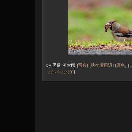
by
黒目 河太郎
[
写真
]
[
秋ケ瀬周辺
]
[
野鳥
]
[
ックバック(0)
]