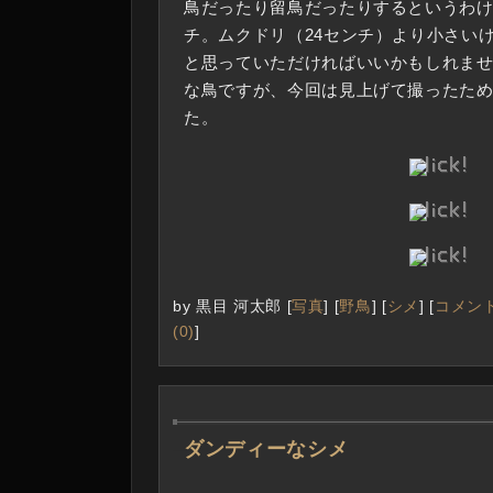
鳥だったり留鳥だったりするというわけ
チ。ムクドリ（24センチ）より小さい
と思っていただければいいかもしれま
な鳥ですが、今回は見上げて撮ったた
た。
by
黒目 河太郎
[
写真
]
[
野鳥
]
[
シメ
]
[
コメント
(0)
]
―
ダンディーなシメ